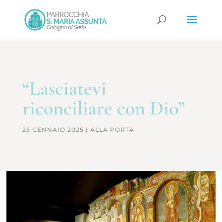
“Lasciatevi
riconciliare con Dio”
25 GENNAIO 2025
|
ALLA PORTA